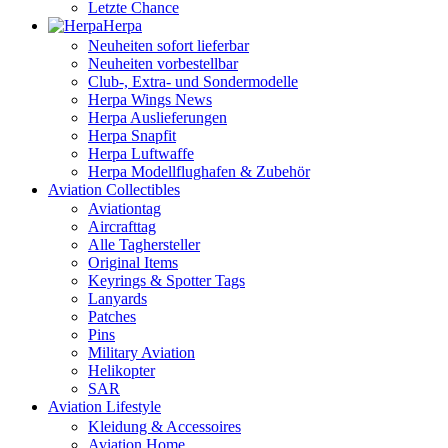
Letzte Chance
Herpa
Neuheiten sofort lieferbar
Neuheiten vorbestellbar
Club-, Extra- und Sondermodelle
Herpa Wings News
Herpa Auslieferungen
Herpa Snapfit
Herpa Luftwaffe
Herpa Modellflughafen & Zubehör
Aviation Collectibles
Aviationtag
Aircrafttag
Alle Taghersteller
Original Items
Keyrings & Spotter Tags
Lanyards
Patches
Pins
Military Aviation
Helikopter
SAR
Aviation Lifestyle
Kleidung & Accessoires
Aviation Home