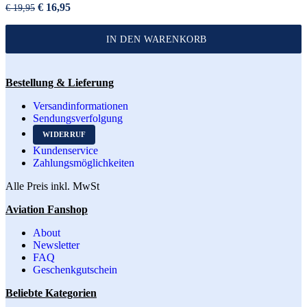
Ursprünglicher
Aktueller
€
16,95
€
19,95
Preis
Preis
war:
ist:
IN DEN WARENKORB
€ 19,95
€ 16,95.
Bestellung & Lieferung
Versandinformationen
Sendungsverfolgung
WIDERRUF
Kundenservice
Zahlungsmöglichkeiten
Alle Preis inkl. MwSt
Aviation Fanshop
About
Newsletter
FAQ
Geschenkgutschein
Beliebte Kategorien