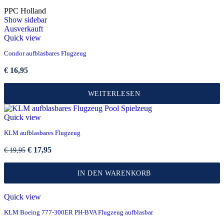
PPC Holland
Show sidebar
Ausverkauft
Quick view
Condor aufblasbares Flugzeug
€
16,95
WEITERLESEN
Quick view
KLM aufblasbares Flugzeug
Ursprünglicher
Aktueller
€
17,95
€
19,95
Preis
Preis
war:
ist:
IN DEN WARENKORB
€ 19,95
€ 17,95.
Quick view
KLM Boeing 777-300ER PH-BVA Flugzeug aufblasbar