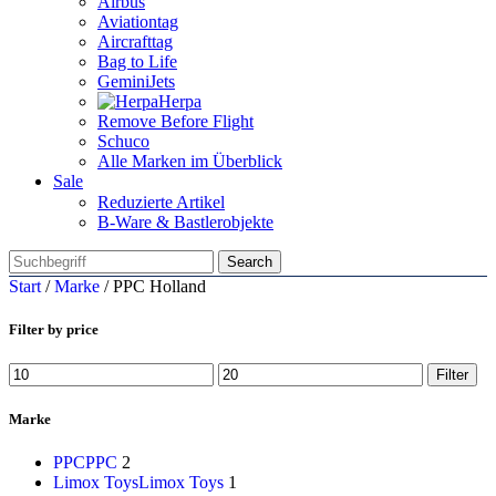
Airbus
Aviationtag
Aircrafttag
Bag to Life
GeminiJets
Herpa
Remove Before Flight
Schuco
Alle Marken im Überblick
Sale
Reduzierte Artikel
B-Ware & Bastlerobjekte
Search
Start
/
Marke
/
PPC Holland
Filter by price
Min.
Max.
Filter
Preis
Preis
Marke
PPC
PPC
2
Limox Toys
Limox Toys
1