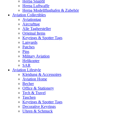
Herpa Snapfit
Herpa Luftwaffe
Herpa Modellflughafen & Zubehör
Aviation Collectibles
Aviationtag
Aircrafttag
Alle Taghersteller
Original Items
Keyrings & Spotter Tags
Lanyards
Patches
Pins
Military Aviation
Helikopter
SAR
Aviation Lifestyle
Kleidung & Accessoires
Aviation Home
Becher
Office & Stationery
Tech & Travel
Taschen
Keyrings & Spotter Tags
Decorative Keyrings
Uhren & Schmuck