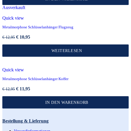
€ 12,95
€ 10,95.
Ausverkauft
Quick view
Metalmorphose Schlüsselanhänger Flugzeug
Ursprünglicher
Aktueller
€
10,95
€
12,95
Preis
Preis
war:
ist:
WEITERLESEN
€ 12,95
€ 10,95.
Quick view
Metalmorphose Schlüsselanhänger Koffer
Ursprünglicher
Aktueller
€
11,95
€
12,95
Preis
Preis
war:
ist:
IN DEN WARENKORB
€ 12,95
€ 11,95.
Bestellung & Lieferung