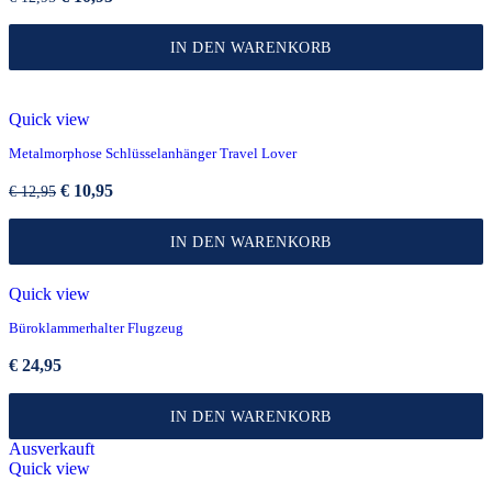
Preis
Preis
war:
ist:
IN DEN WARENKORB
€ 12,95
€ 10,95.
Quick view
Metalmorphose Schlüsselanhänger Travel Lover
Ursprünglicher
Aktueller
€
10,95
€
12,95
Preis
Preis
war:
ist:
IN DEN WARENKORB
€ 12,95
€ 10,95.
Quick view
Büroklammerhalter Flugzeug
€
24,95
IN DEN WARENKORB
Ausverkauft
Quick view