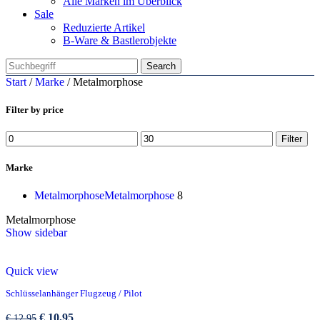
Alle Marken im Überblick
Sale
Reduzierte Artikel
B-Ware & Bastlerobjekte
Search
Start
/
Marke
/
Metalmorphose
Filter by price
Min.
Max.
Filter
Preis
Preis
Marke
Metalmorphose
Metalmorphose
8
Metalmorphose
Show sidebar
Quick view
Schlüsselanhänger Flugzeug / Pilot
Ursprünglicher
Aktueller
€
10,95
€
12,95