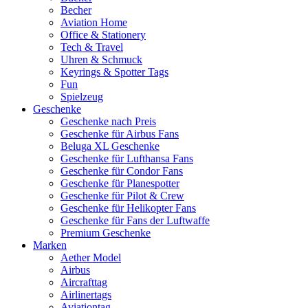
Becher
Aviation Home
Office & Stationery
Tech & Travel
Uhren & Schmuck
Keyrings & Spotter Tags
Fun
Spielzeug
Geschenke
Geschenke nach Preis
Geschenke für Airbus Fans
Beluga XL Geschenke
Geschenke für Lufthansa Fans
Geschenke für Condor Fans
Geschenke für Planespotter
Geschenke für Pilot & Crew
Geschenke für Helikopter Fans
Geschenke für Fans der Luftwaffe
Premium Geschenke
Marken
Aether Model
Airbus
Aircrafttag
Airlinertags
Aviationtag