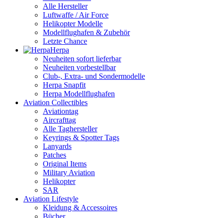
Alle Hersteller
Luftwaffe / Air Force
Helikopter Modelle
Modellflughafen & Zubehör
Letzte Chance
Herpa
Neuheiten sofort lieferbar
Neuheiten vorbestellbar
Club-, Extra- und Sondermodelle
Herpa Snapfit
Herpa Modellflughafen
Aviation Collectibles
Aviationtag
Aircrafttag
Alle Taghersteller
Keyrings & Spotter Tags
Lanyards
Patches
Original Items
Military Aviation
Helikopter
SAR
Aviation Lifestyle
Kleidung & Accessoires
Bücher