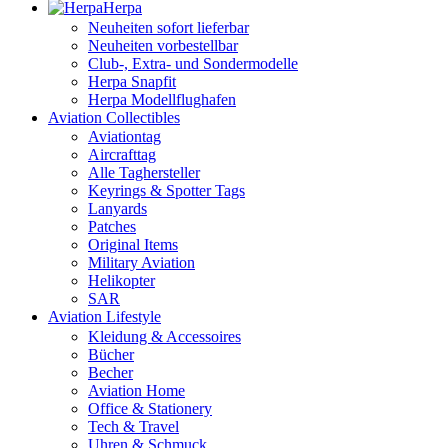
Herpa
Neuheiten sofort lieferbar
Neuheiten vorbestellbar
Club-, Extra- und Sondermodelle
Herpa Snapfit
Herpa Modellflughafen
Aviation Collectibles
Aviationtag
Aircrafttag
Alle Taghersteller
Keyrings & Spotter Tags
Lanyards
Patches
Original Items
Military Aviation
Helikopter
SAR
Aviation Lifestyle
Kleidung & Accessoires
Bücher
Becher
Aviation Home
Office & Stationery
Tech & Travel
Uhren & Schmuck