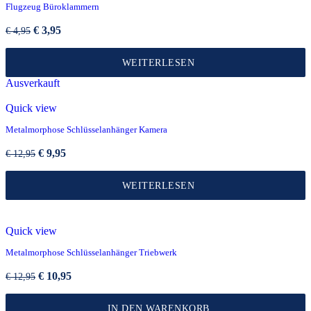
Flugzeug Büroklammern
Ursprünglicher
Aktueller
€
3,95
€
4,95
Preis
Preis
war:
ist:
WEITERLESEN
€ 4,95
€ 3,95.
Ausverkauft
Quick view
Metalmorphose Schlüsselanhänger Kamera
Ursprünglicher
Aktueller
€
9,95
€
12,95
Preis
Preis
war:
ist:
WEITERLESEN
€ 12,95
€ 9,95.
Quick view
Metalmorphose Schlüsselanhänger Triebwerk
Ursprünglicher
Aktueller
€
10,95
€
12,95
Preis
Preis
war:
ist:
IN DEN WARENKORB