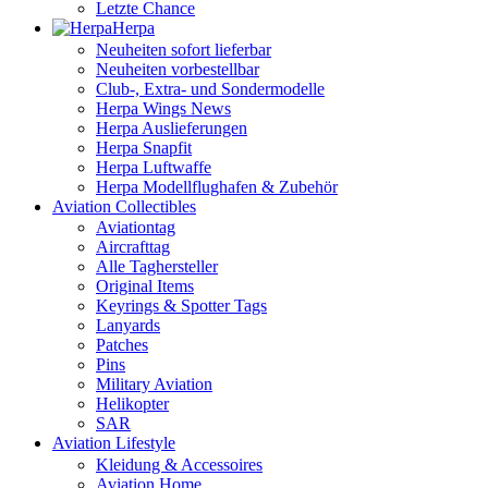
Letzte Chance
Herpa
Neuheiten sofort lieferbar
Neuheiten vorbestellbar
Club-, Extra- und Sondermodelle
Herpa Wings News
Herpa Auslieferungen
Herpa Snapfit
Herpa Luftwaffe
Herpa Modellflughafen & Zubehör
Aviation Collectibles
Aviationtag
Aircrafttag
Alle Taghersteller
Original Items
Keyrings & Spotter Tags
Lanyards
Patches
Pins
Military Aviation
Helikopter
SAR
Aviation Lifestyle
Kleidung & Accessoires
Aviation Home