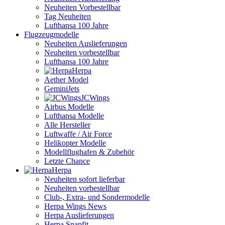
Neuheiten Vorbestellbar
Tag Neuheiten
Lufthansa 100 Jahre
Flugzeugmodelle
Neuheiten Auslieferungen
Neuheiten vorbestellbar
Lufthansa 100 Jahre
Herpa
Aether Model
GeminiJets
JCWings
Airbus Modelle
Lufthansa Modelle
Alle Hersteller
Luftwaffe / Air Force
Helikopter Modelle
Modellflughafen & Zubehör
Letzte Chance
Herpa
Neuheiten sofort lieferbar
Neuheiten vorbestellbar
Club-, Extra- und Sondermodelle
Herpa Wings News
Herpa Auslieferungen
Herpa Snapfit