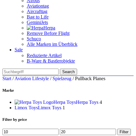
Airbus
Aviationtag
Aircrafttag
Bag to Life
GeminiJets
Herpa
Remove Before Flight
Schuco
Alle Marken im Überblick
Sale
Reduzierte Artikel
B-Ware & Bastlerobjekte
Search
Start
/
Aviation Lifestyle
/
Spielzeug
/
Pullback Planes
Marke
Herpa Toys
Herpa Toys
4
Limox Toys
Limox Toys
1
Filter by price
Min.
Max.
Filter