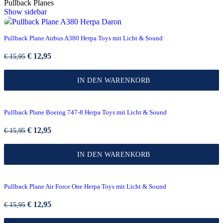
Preis
Preis
Pullback Planes
Show sidebar
Quick view
Pullback Plane Airbus A380 Herpa Toys mit Licht & Sound
Ursprünglicher
Aktueller
€
12,95
€
15,95
Preis
Preis
war:
ist:
IN DEN WARENKORB
€ 15,95
€ 12,95.
Quick view
Pullback Plane Boeing 747-8 Herpa Toys mit Licht & Sound
Ursprünglicher
Aktueller
€
12,95
€
15,95
Preis
Preis
war:
ist:
IN DEN WARENKORB
€ 15,95
€ 12,95.
Quick view
Pullback Plane Air Force One Herpa Toys mit Licht & Sound
Ursprünglicher
Aktueller
€
12,95
€
15,95
Preis
Preis