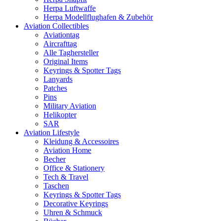
Herpa Luftwaffe
Herpa Modellflughafen & Zubehör
Aviation Collectibles
Aviationtag
Aircrafttag
Alle Taghersteller
Original Items
Keyrings & Spotter Tags
Lanyards
Patches
Pins
Military Aviation
Helikopter
SAR
Aviation Lifestyle
Kleidung & Accessoires
Aviation Home
Becher
Office & Stationery
Tech & Travel
Taschen
Keyrings & Spotter Tags
Decorative Keyrings
Uhren & Schmuck