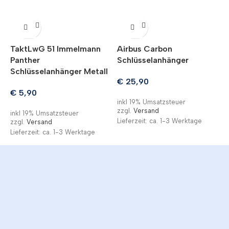
TaktLwG 51 Immelmann
Airbus Carbon
S
Panther
Schlüsselanhänger
F
Schlüsselanhänger Metall
€
25,90
€
5,90
inkl 19% Umsatzsteuer
i
zzgl.
Versand
z
inkl 19% Umsatzsteuer
Lieferzeit: ca. 1-3 Werktage
L
zzgl.
Versand
Lieferzeit: ca. 1-3 Werktage