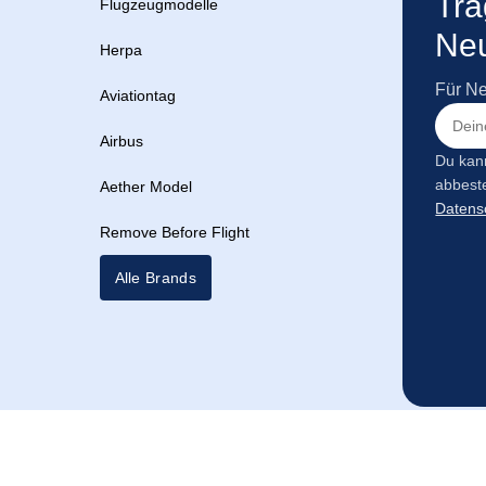
Tra
Flugzeugmodelle
Neu
Herpa
Für Ne
Aviationtag
Airbus
Du kann
abbeste
Aether Model
Datens
Remove Before Flight
Alle Brands
AGB
IMPRESSUM
DATENSCHUTZ