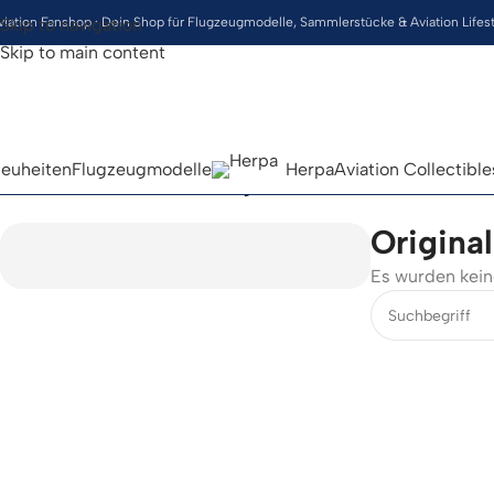
viation Fanshop · Dein Shop für Flugzeugmodelle, Sammlerstücke & Aviation Lifes
Skip to navigation
Skip to main content
euheiten
Flugzeugmodelle
Herpa
Aviation Collectible
Start
/
Aviation Collectibles
/
Original Items
Original
Es wurden kein