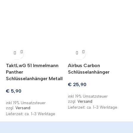
TaktLwG 51 Immelmann
Airbus Carbon
M
Panther
Schlüsselanhänger
S
Schlüsselanhänger Metall
L
€
25,90
€
5,90
inkl 19% Umsatzsteuer
zzgl.
Versand
inkl 19% Umsatzsteuer
i
Lieferzeit: ca. 1-3 Werktage
zzgl.
Versand
z
Lieferzeit: ca. 1-3 Werktage
L