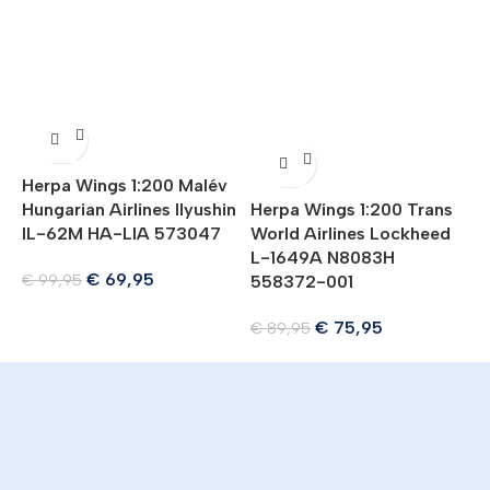
Herpa Wings 1:200 Malév
H
Hungarian Airlines Ilyushin
Herpa Wings 1:200 Trans
A
IL-62M HA-LIA 573047
World Airlines Lockheed
1
L-1649A N8083H
€
69,95
€
99,95
558372-001
€
75,95
€
89,95