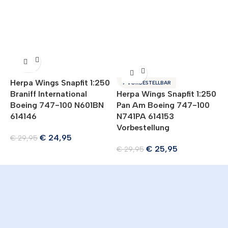
Herpa Wings Snapfit 1:250
✈ VORBESTELLBAR
Braniff International
Herpa Wings Snapfit 1:250
H
Boeing 747-100 N601BN
Pan Am Boeing 747-100
W
614146
N741PA 614153
L
Vorbestellung
5
€
24,95
€
29,95
€
25,95
€
29,95