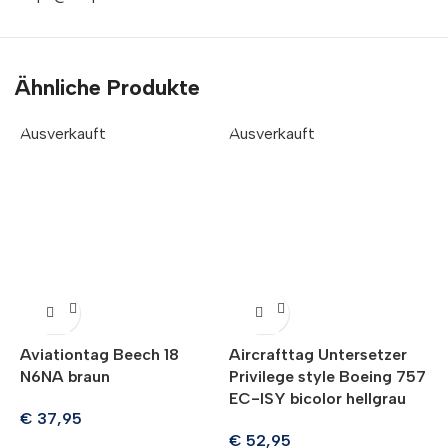
Ähnliche Produkte
Ausverkauft
Ausverkauft
A
Aviationtag Beech 18
Aircrafttag Untersetzer
A
N6NA braun
Privilege style Boeing 757
A
EC-ISY bicolor hellgrau
€
37,95
€
52,95