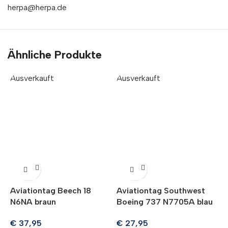
herpa@herpa.de
Ähnliche Produkte
Ausverkauft
Ausverkauft
A
Aviationtag Beech 18
Aviationtag Southwest
A
N6NA braun
Boeing 737 N7705A blau
B
b
€
37,95
€
27,95