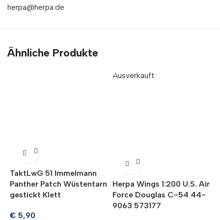
herpa@herpa.de
Ähnliche Produkte
Ausverkauft
TaktLwG 51 Immelmann
T
Panther Patch Wüstentarn
Herpa Wings 1:200 U.S. Air
C
gestickt Klett
Force Douglas C-54 44-
9063 573177
€
5,90