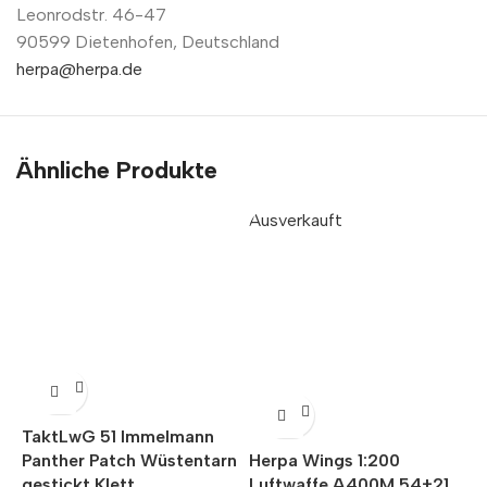
Leonrodstr. 46-47
90599 Dietenhofen, Deutschland
herpa@herpa.de
Ähnliche Produkte
Ausverkauft
A
TaktLwG 51 Immelmann
Panther Patch Wüstentarn
Herpa Wings 1:200
H
gestickt Klett
Luftwaffe A400M 54+21
A