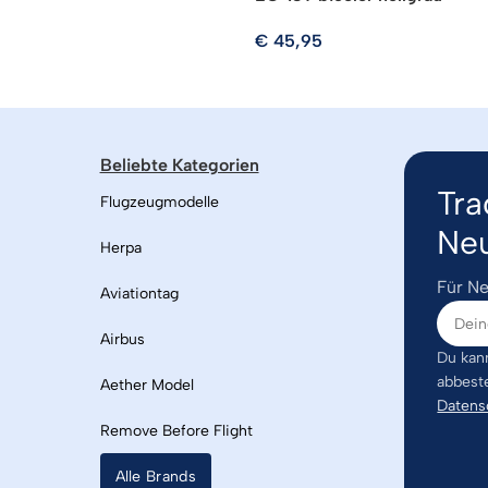
€
45,95
Beliebte Kategorien
Tra
Flugzeugmodelle
Neu
Herpa
Für Ne
Aviationtag
Airbus
Du kann
abbest
Aether Model
Datens
Remove Before Flight
Alle Brands