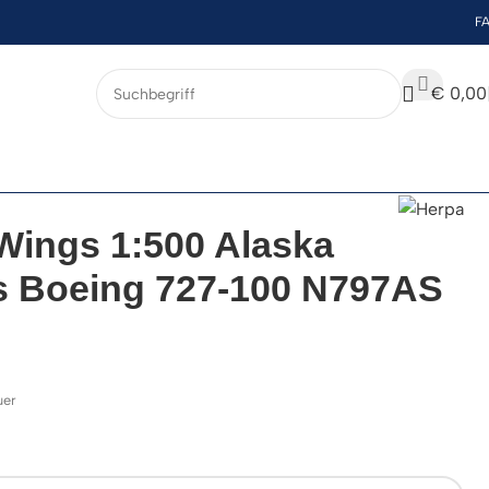
F
€
0,00
Wings 1:500 Alaska
es Boeing 727-100 N797AS
uer