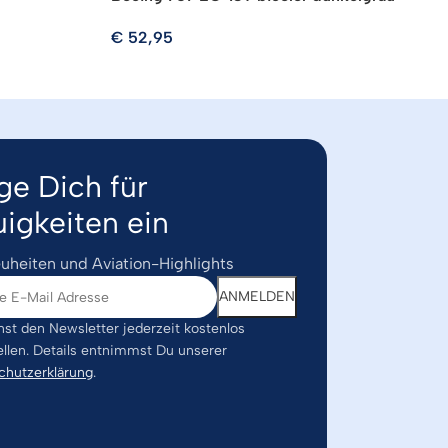
€
52,95
ge Dich für
igkeiten ein
uheiten und Aviation-Highlights
st den Newsletter jederzeit kostenlos
ellen. Details entnimmst Du unserer
chutzerklärung
.