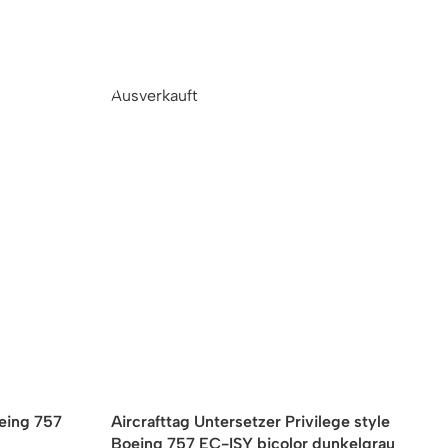
Ausverkauft
A
oeing 757
Aircrafttag Untersetzer Privilege style
A
Boeing 757 EC-ISY bicolor dunkelgrau
7