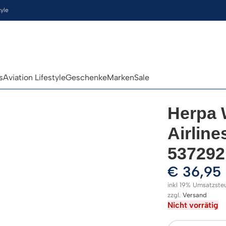
tyle
s
Aviation Lifestyle
Geschenke
Marken
Sale
Herpa 
Airlin
537292
€
36,95
inkl 19% Umsatzste
zzgl.
Versand
Nicht vorrätig