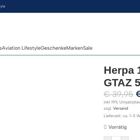
tyle
s
Aviation Lifestyle
Geschenke
Marken
Sale
Herpa 
GTAZ 5
€
39,95
inkl 19% Umsatzste
zzgl.
Versand
Lieferzeit: ca. 1-3
Vorrätig