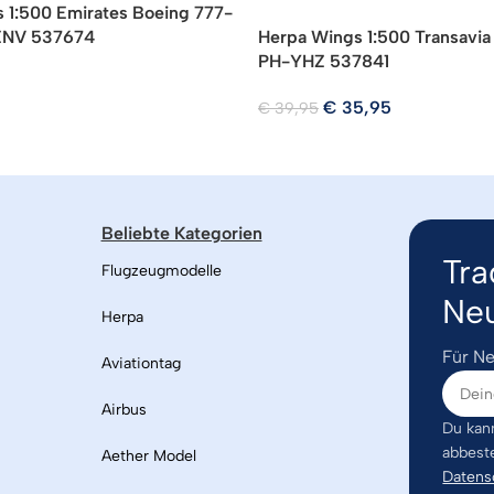
 1:500 Emirates Boeing 777-
ENV 537674
Herpa Wings 1:500 Transavi
PH-YHZ 537841
€
35,95
€
39,95
Beliebte Kategorien
Tra
Flugzeugmodelle
Neu
Herpa
Für Ne
Aviationtag
Airbus
Du kann
abbest
Aether Model
Datens