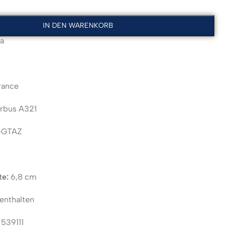
IN DEN WARENKORB
a
rance
rbus A321
-GTAZ
te:
6,8 cm
enthalten
:
539111