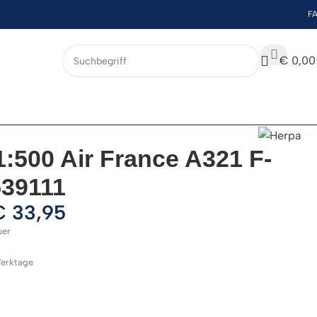
F
€
0,00
1:500 Air France A321 F-
39111
€
33,95
uer
 Werktage