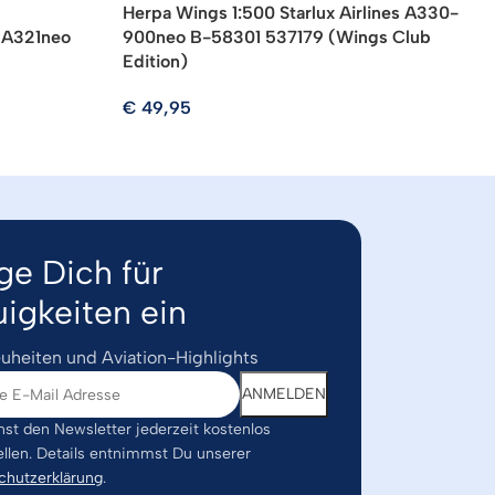
Herpa Wings 1:500 Starlux Airlines A330-
H
a A321neo
900neo B-58301 537179 (Wings Club
B
Edition)
€
€
49,95
ge Dich für
igkeiten ein
uheiten und Aviation-Highlights
st den Newsletter jederzeit kostenlos
ellen. Details entnimmst Du unserer
chutzerklärung
.