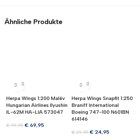
Ähnliche Produkte
A
Herpa Wings 1:200 Malév
Herpa Wings Snapfit 1:250
Hungarian Airlines Ilyushin
Braniff International
H
IL-62M HA-LIA 573047
Boeing 747-100 N601BN
E
614146
5
€
69,95
€
99,95
€
24,95
€
29,95