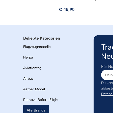
€
45,95
Beliebte Kategorien
Tra
Flugzeugmodelle
Neu
Herpa
Für Ne
Aviationtag
Airbus
Du kann
abbest
Aether Model
Datens
Remove Before Flight
Alle Brands