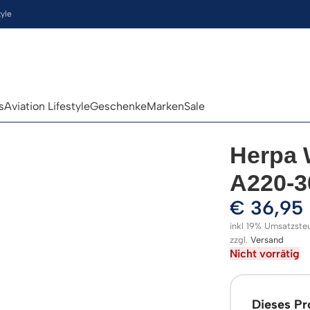
tyle
s
Aviation Lifestyle
Geschenke
Marken
Sale
Herpa 
A220-3
€
36,95
inkl 19% Umsatzste
zzgl.
Versand
Nicht vorrätig
Dieses Pro