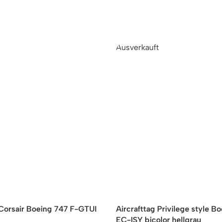
Ausverkauft
 Corsair Boeing 747 F-GTUI
Aircrafttag Privilege style B
EC-ISY bicolor hellgrau