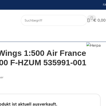
F
€
0,00
Wings 1:500 Air France
00 F-HZUM 535991-001
uer
dukt ist aktuell ausverkauft.