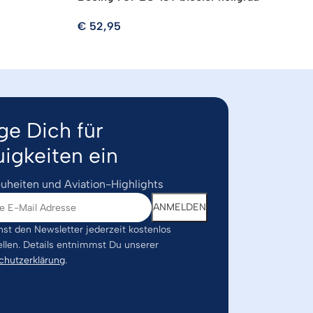
€
52,95
ge Dich für
igkeiten ein
uheiten und Aviation-Highlights
st den Newsletter jederzeit kostenlos
ellen. Details entnimmst Du unserer
chutzerklärung
.