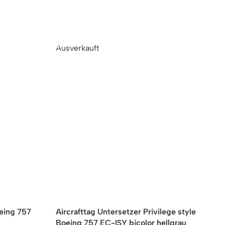
Ausverkauft
A
oeing 757
Aircrafttag Untersetzer Privilege style
A
Boeing 757 EC-ISY bicolor hellgrau
B