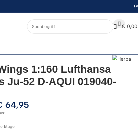
F
€
0,00
Wings 1:160 Lufthansa
s Ju-52 D-AQUI 019040-
€
64,95
uer
 Werktage