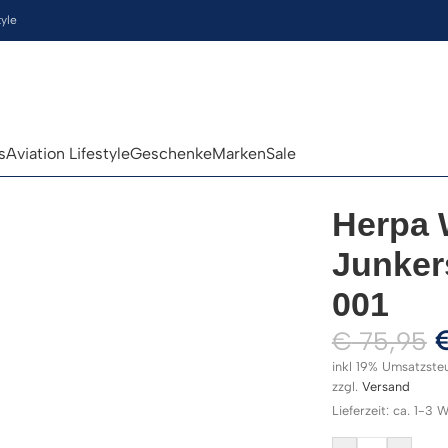
tyle
s
Aviation Lifestyle
Geschenke
Marken
Sale
Herpa 
Junker
001
€
75,95
inkl 19% Umsatzste
zzgl.
Versand
Lieferzeit: ca. 1-3