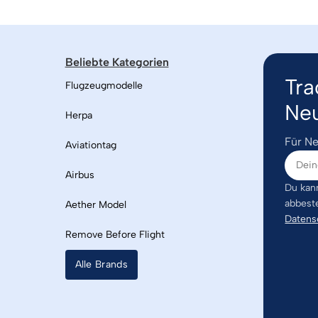
Beliebte Kategorien
Tra
Flugzeugmodelle
Neu
Herpa
Für Ne
Aviationtag
Airbus
Du kann
abbest
Aether Model
Datens
Remove Before Flight
Alle Brands