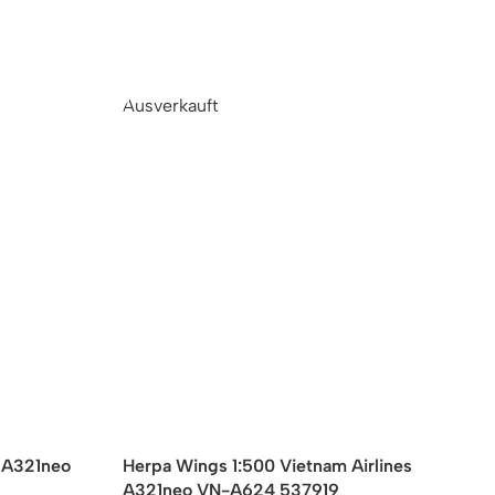
Ausverkauft
H
a A321neo
Herpa Wings 1:500 Vietnam Airlines
B
A321neo VN-A624 537919