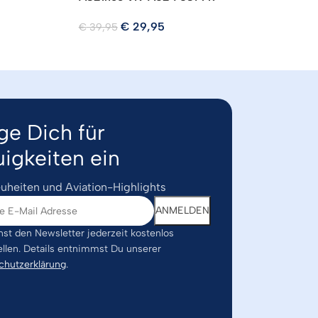
€
€
29,95
€
39,95
ge Dich für
igkeiten ein
uheiten und Aviation-Highlights
st den Newsletter jederzeit kostenlos
ellen. Details entnimmst Du unserer
chutzerklärung
.