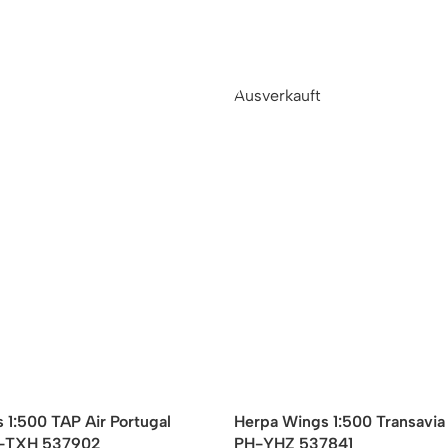
Ausverkauft
 1:500 TAP Air Portugal
Herpa Wings 1:500 Transavi
S-TXH 537902
PH-YHZ 537841