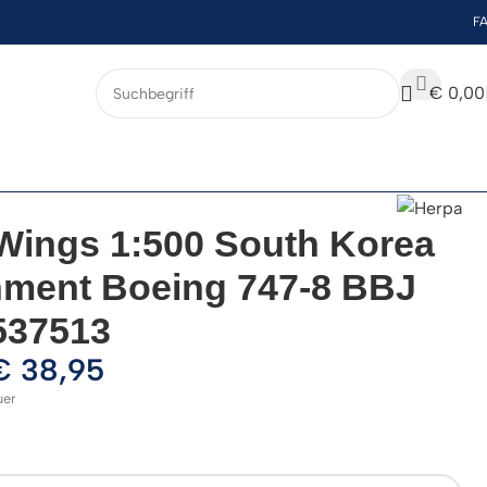
F
€
0,00
Wings 1:500 South Korea
ment Boeing 747-8 BBJ
537513
€
38,95
uer