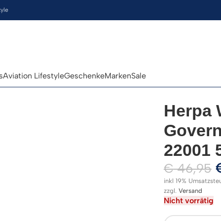
tyle
s
Aviation Lifestyle
Geschenke
Marken
Sale
Herpa 
Govern
22001 
€
46,95
inkl 19% Umsatzste
zzgl.
Versand
Nicht vorrätig