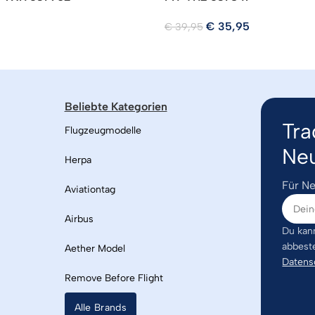
€
35,95
€
39,95
Beliebte Kategorien
Tra
Flugzeugmodelle
Neu
Herpa
Für Ne
Aviationtag
Airbus
Du kann
abbest
Aether Model
Datens
Remove Before Flight
Alle Brands