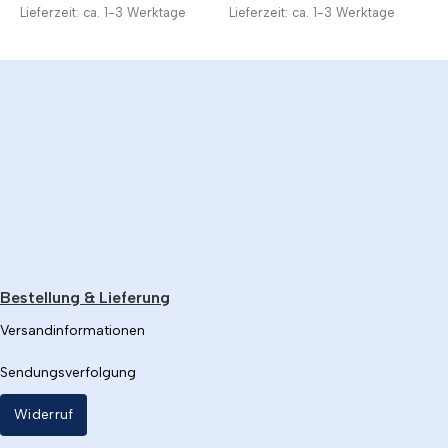
Lieferzeit: ca. 1-3 Werktage
Lieferzeit: ca. 1-3 Werktage
z
L
Bestellung & Lieferung
Versandinformationen
Sendungsverfolgung
Widerruf