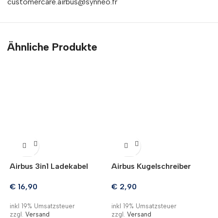
customercare.airbus@synneo.fr
Ähnliche Produkte
Airbus 3in1 Ladekabel
Airbus Kugelschreiber
A
M
€
16,90
€
2,90
inkl 19% Umsatzsteuer
inkl 19% Umsatzsteuer
zzgl.
Versand
zzgl.
Versand
i