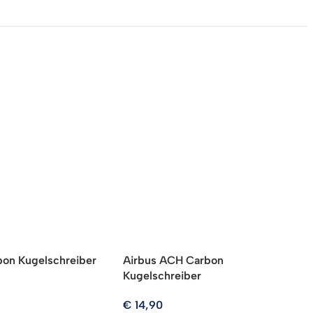
bon Kugelschreiber
Airbus ACH Carbon
A
Kugelschreiber
€
14,90