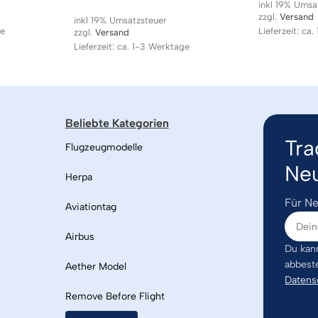
inkl 19% Umsa
zzgl.
Versand
inkl 19% Umsatzsteuer
ge
Lieferzeit: ca
zzgl.
Versand
Lieferzeit: ca. 1-3 Werktage
Beliebte Kategorien
Tra
Flugzeugmodelle
Neu
Herpa
Für Ne
Aviationtag
Airbus
Du kann
abbest
Aether Model
Datens
Remove Before Flight