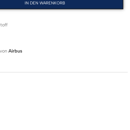
IN DEN WARENKORB
toff
 von
Airbus