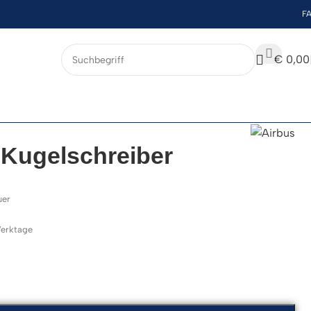
F
€
0,00
 Kugelschreiber
uer
 Werktage