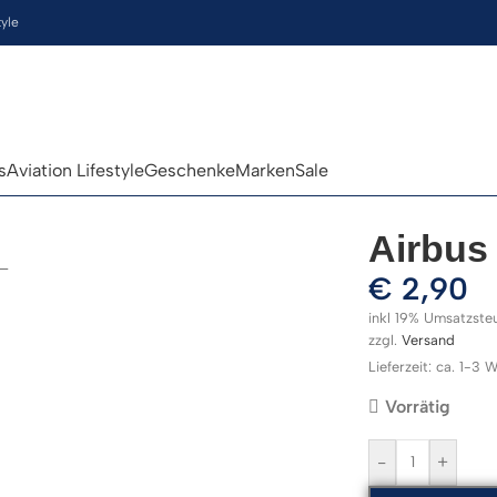
tyle
s
Aviation Lifestyle
Geschenke
Marken
Sale
Airbus
€
2,90
inkl 19% Umsatzste
zzgl.
Versand
Lieferzeit: ca. 1-3
Vorrätig
-
+