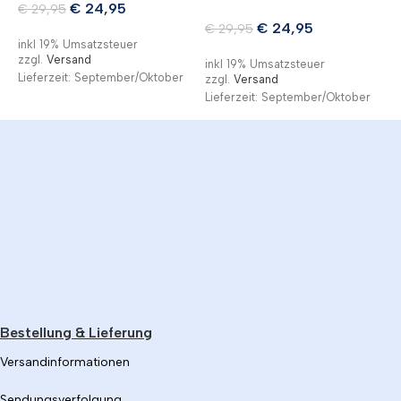
z
€
24,95
€
29,95
L
€
24,95
€
29,95
inkl 19% Umsatzsteuer
zzgl.
Versand
inkl 19% Umsatzsteuer
Lieferzeit: September/Oktober
zzgl.
Versand
Lieferzeit: September/Oktober
Bestellung & Lieferung
Versandinformationen
Sendungsverfolgung