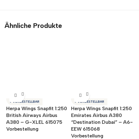
Ähnliche Produkte
A
✈ VORBESTELLBAR
✈ VORBESTELLBAR
Herpa Wings Snapfit 1:250
Herpa Wings Snapfit 1:250
A
British Airways Airbus
Emirates Airbus A380
A380 – G-XLEL 615075
“Destination Dubai” – A6-
Vorbestellung
EEW 615068
i
Vorbestellung