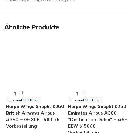
Ähnliche Produkte
✈ VORBESTELLBAR
✈ VORBESTELLBAR
Herpa Wings Snapfit 1:250
Herpa Wings Snapfit 1:250
H
British Airways Airbus
Emirates Airbus A380
L
A380 – G-XLEL 615075
“Destination Dubai” – A6-
“
Vorbestellung
EEW 615068
6
Vorbestellung