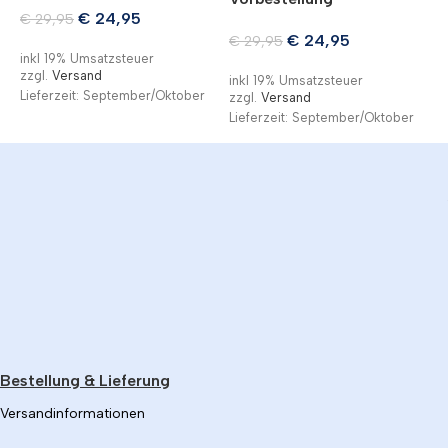
€
24,95
€
29,95
€
24,95
€
29,95
inkl 19% Umsatzsteuer
i
zzgl.
Versand
z
inkl 19% Umsatzsteuer
Lieferzeit: September/Oktober
L
zzgl.
Versand
Lieferzeit: September/Oktober
Bestellung & Lieferung
Versandinformationen