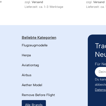
ge
zzgl.
Versand
zzgl.
Versand
Lieferzeit: ca. 1-3 Werktage
Lieferzeit: ca
Beliebte Kategorien
Tra
Flugzeugmodelle
Neu
Herpa
Für Ne
Aviationtag
Airbus
Du kann
abbest
Aether Model
Datens
Remove Before Flight
Alle Brands