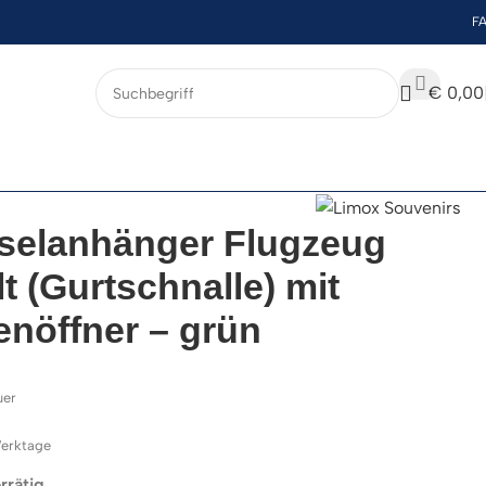
F
€
0,00
selanhänger Flugzeug
t (Gurtschnalle) mit
enöffner – grün
uer
 Werktage
rrätig