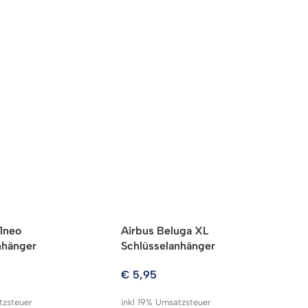
1neo
Airbus Beluga XL
A
nhänger
Schlüsselanhänger
€
5,95
in
zz
tzsteuer
inkl 19% Umsatzsteuer