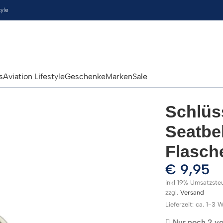
tyle
s
Aviation Lifestyle
Geschenke
Marken
Sale
Schlüs
Seatbel
Flasch
€
9,95
inkl 19% Umsatzste
zzgl.
Versand
Lieferzeit: ca. 1-3
Nur noch 2 vo