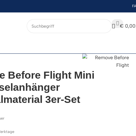
F
€
0,00
 Before Flight Mini
selanhänger
lmaterial 3er-Set
uer
 Werktage