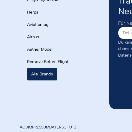
Tra
Neu
Herpa
Für Ne
Aviationtag
Airbus
Du kann
abbest
Aether Model
Datens
Remove Before Flight
Alle Brands
AGB
IMPRESSUM
DATENSCHUTZ