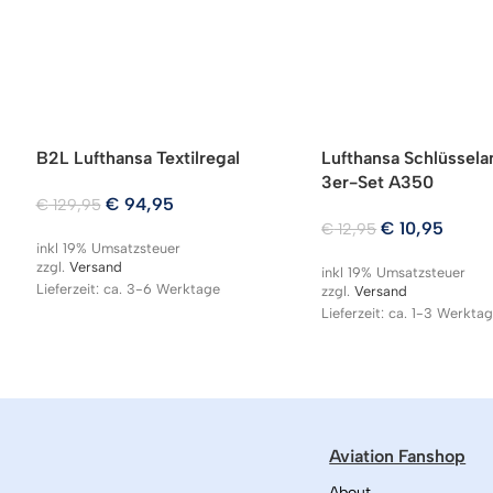
B2L Lufthansa Textilregal
Lufthansa Schlüssel
3er-Set A350
€
94,95
€
129,95
€
10,95
€
12,95
inkl 19% Umsatzsteuer
zzgl.
Versand
inkl 19% Umsatzsteuer
Lieferzeit: ca. 3-6 Werktage
zzgl.
Versand
Lieferzeit: ca. 1-3 Werkta
Aviation Fanshop
About