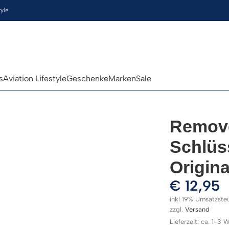
tyle
s
Aviation Lifestyle
Geschenke
Marken
Sale
Remove
Schlüs
Origina
€
12,95
inkl 19% Umsatzste
zzgl.
Versand
Lieferzeit: ca. 1-3