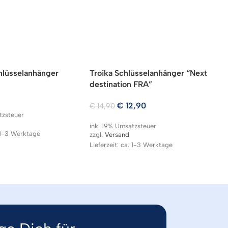
chlüsselanhänger
Troika Schlüsselanhänger “Next
T
destination FRA”
F
W
€
12,90
€
14,90
tzsteuer
€
inkl 19% Umsatzsteuer
. 1-3 Werktage
zzgl.
Versand
in
Lieferzeit: ca. 1-3 Werktage
zz
Li