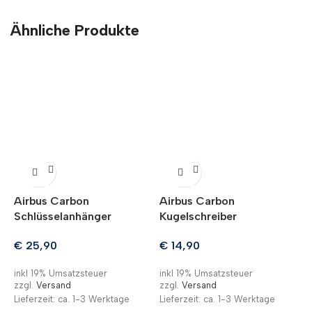
Ähnliche Produkte
Airbus Carbon
Airbus Carbon
B
Schlüsselanhänger
Kugelschreiber
€
25,90
€
14,90
i
z
inkl 19% Umsatzsteuer
inkl 19% Umsatzsteuer
L
zzgl.
Versand
zzgl.
Versand
Lieferzeit: ca. 1-3 Werktage
Lieferzeit: ca. 1-3 Werktage