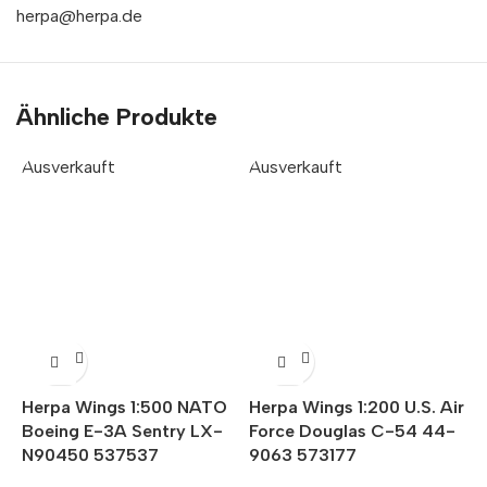
herpa@herpa.de
Ähnliche Produkte
Ausverkauft
Ausverkauft
H
Herpa Wings 1:500 NATO
Herpa Wings 1:200 U.S. Air
J
Boeing E-3A Sentry LX-
Force Douglas C-54 44-
N90450 537537
9063 573177