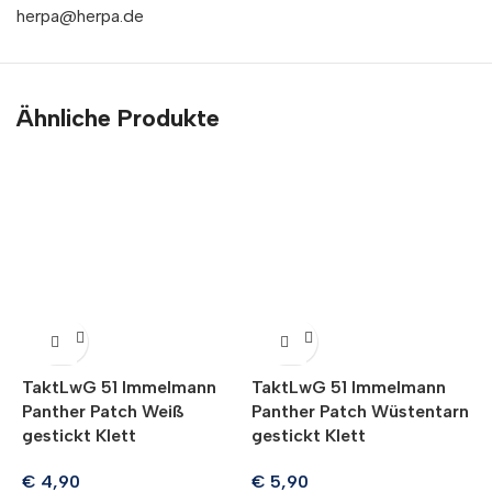
herpa@herpa.de
Ähnliche Produkte
A
TaktLwG 51 Immelmann
TaktLwG 51 Immelmann
Panther Patch Weiß
Panther Patch Wüstentarn
H
gestickt Klett
gestickt Klett
B
N
€
4,90
€
5,90