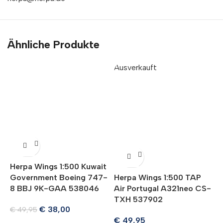
Ähnliche Produkte
Ausverkauft
A
Herpa Wings 1:500 Kuwait
Government Boeing 747-
Herpa Wings 1:500 TAP
H
8 BBJ 9K-GAA 538046
Air Portugal A321neo CS-
V
TXH 537902
V
€
38,00
€
49,95
€
49,95