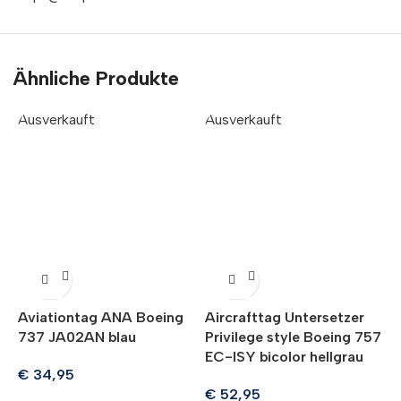
Ähnliche Produkte
Ausverkauft
Ausverkauft
A
Aviationtag ANA Boeing
Aircrafttag Untersetzer
A
737 JA02AN blau
Privilege style Boeing 757
A
EC-ISY bicolor hellgrau
€
34,95
€
52,95