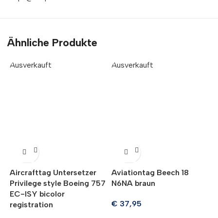
Ähnliche Produkte
Ausverkauft
Ausverkauft
A
Aircrafttag Untersetzer
Aviationtag Beech 18
A
Privilege style Boeing 757
N6NA braun
B
EC-ISY bicolor
b
€
37,95
registration