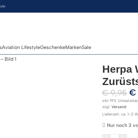
tyle
s
Aviation Lifestyle
Geschenke
Marken
Sale
Herpa 
Zurüsts
€
€
9,95
inkl 19% Umsatzste
zzgl.
Versand
Lieferzeit: ca. 1-3
Nur noch 3 vo