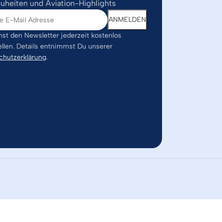
uheiten und Aviation-Highlights
st den Newsletter jederzeit kostenlos
ellen. Details entnimmst Du unserer
chutzerklärung
.