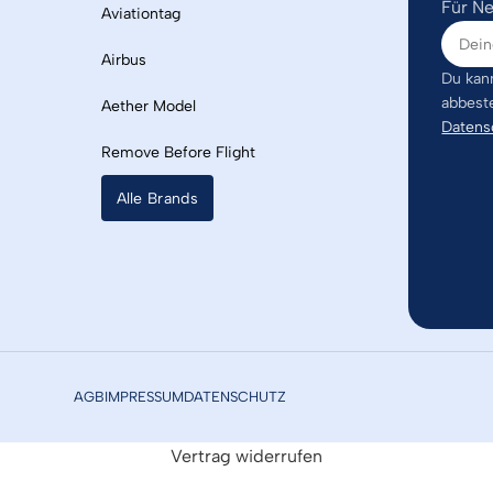
Für Ne
Aviationtag
Airbus
Du kann
abbest
Aether Model
Datens
Remove Before Flight
Alle Brands
AGB
IMPRESSUM
DATENSCHUTZ
Vertrag widerrufen