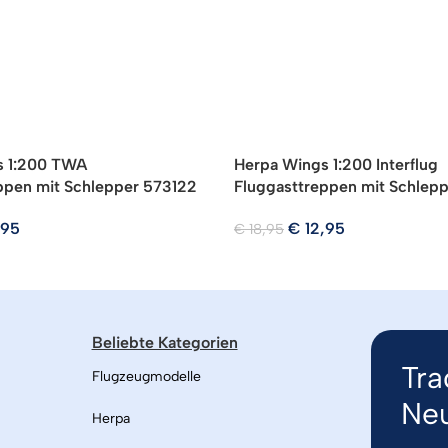
s 1:200 TWA
Herpa Wings 1:200 Interflug
ppen mit Schlepper 573122
Fluggasttreppen mit Schlep
,95
€
12,95
€
18,95
Beliebte Kategorien
Tra
Flugzeugmodelle
Neu
Herpa