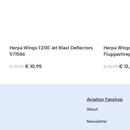
Herpa Wings 1:200 Jet Blast Deflectors
Herpa Wing
571586
Fluggasttre
€
10,95
€
12
€
12,95
€
18,95
Aviation Fanshop
About
Newsletter