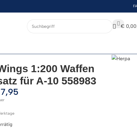
F
€
0,00
Wings 1:200 Waffen
atz für A-10 558983
7,95
uer
 Werktage
rrätig