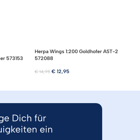
Herpa Wings 1:200 Goldhofer AST-2
H
per 573153
572088
5
€
12,95
€
14,95
€
ge Dich für
igkeiten ein