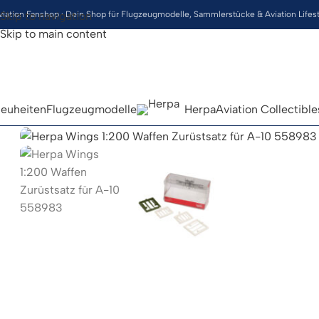
viation Fanshop · Dein Shop für Flugzeugmodelle, Sammlerstücke & Aviation Lifes
Skip to navigation
Skip to main content
euheiten
Flugzeugmodelle
Herpa
Aviation Collectible