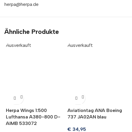
herpa@herpa.de
Ähnliche Produkte
Ausverkauft
Ausverkauft
A
Herpa Wings 1:500
Aviationtag ANA Boeing
A
Lufthansa A380-800 D-
737 JA02AN blau
B
AIMB 533072
€
34,95