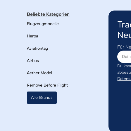
Beliebte Kategorien
Tra
Flugzeugmodelle
Neu
Herpa
Für Ne
Aviationtag
Airbus
Du kann
abbest
Aether Model
Datens
Remove Before Flight
Alle Brands