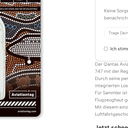
Keine Sorge
benachricht
Ich sti
Der Qantas Avia
747 mit der Re
Durch seine per
integrierten Lo
Für Sammler ist
Flugzeughaut ge
Mit diesem einz
Luftfahrtgeschi
Jetzt schne