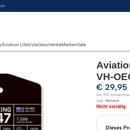
tyle
s
Aviation Lifestyle
Geschenke
Marken
Sale
Aviati
VH-OE
€
29,95
inkl 19% Umsatzste
zzgl.
Versand
Nicht vorrätig
Dieses Pro