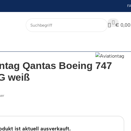
F
€
0,00
ontag Qantas Boeing 747
G weiß
uer
dukt ist aktuell ausverkauft.