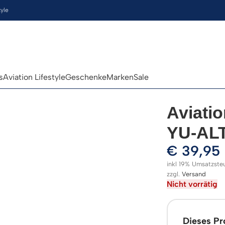
tyle
s
Aviation Lifestyle
Geschenke
Marken
Sale
Aviatio
YU-ALT
€
39,95
inkl 19% Umsatzste
zzgl.
Versand
Nicht vorrätig
Dieses Pro