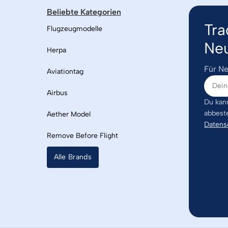
Beliebte Kategorien
Tra
Flugzeugmodelle
Neu
Herpa
Für Ne
Aviationtag
Airbus
Du kann
abbest
Aether Model
Datens
Remove Before Flight
Alle Brands