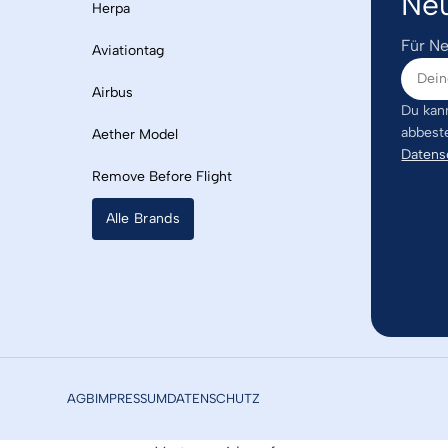
Neu
Herpa
Für Ne
Aviationtag
Airbus
Du kann
abbest
Aether Model
Datens
Remove Before Flight
Alle Brands
AGB
IMPRESSUM
DATENSCHUTZ