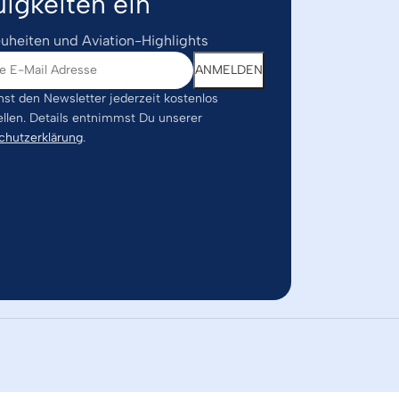
igkeiten ein
uheiten und Aviation-Highlights
st den Newsletter jederzeit kostenlos
ellen. Details entnimmst Du unserer
chutzerklärung
.