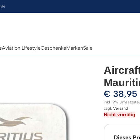
tyle
s
Aviation Lifestyle
Geschenke
Marken
Sale
Aircraf
Maurit
€
38,95
inkl 19% Umsatzste
zzgl.
Versand
Nicht vorrätig
Dieses Pro