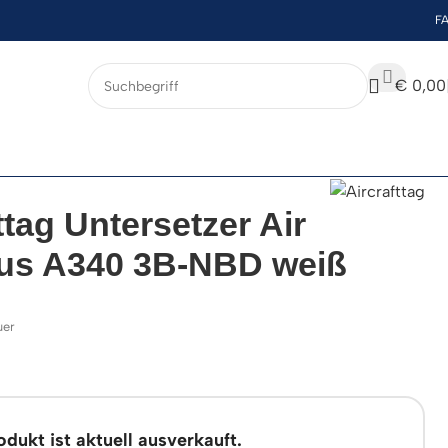
F
€
0,00
ttag Untersetzer Air
ius A340 3B-NBD weiß
uer
dukt ist aktuell ausverkauft.