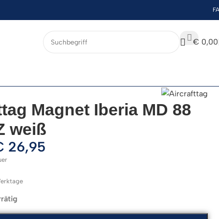
F
€
0,00
ttag Magnet Iberia MD 88
 weiß
€
26,95
uer
 Werktage
rätig