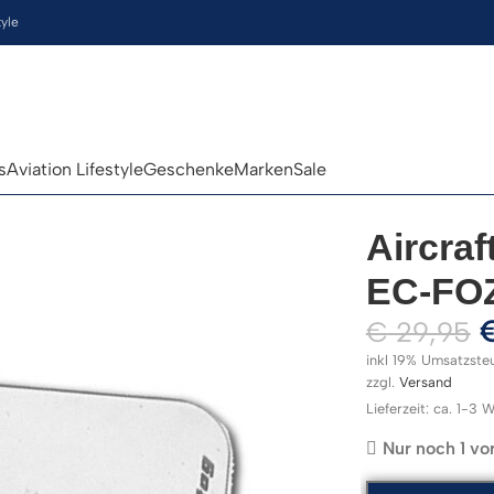
tyle
s
Aviation Lifestyle
Geschenke
Marken
Sale
Aircraf
EC-FOZ
€
29,95
inkl 19% Umsatzste
zzgl.
Versand
Lieferzeit: ca. 1-3
Nur noch 1 vor