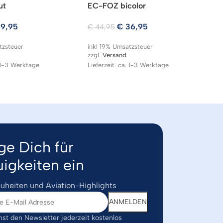
ut
EC-FOZ bicolor
A
9,95
€
36,95
€
44,95
€
tzsteuer
inkl 19% Umsatzsteuer
in
zzgl.
Versand
zz
. 1-3 Werktage
Lieferzeit: ca. 1-3 Werktage
Li
ge Dich für
igkeiten ein
uheiten und Aviation-Highlights
st den Newsletter jederzeit kostenlos