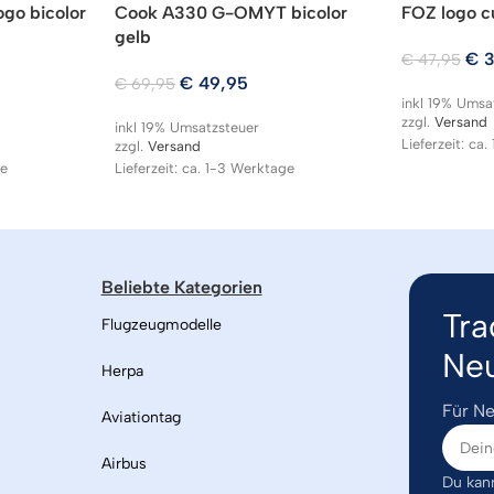
ogo bicolor
Cook A330 G-OMYT bicolor
FOZ logo c
gelb
€
3
€
47,95
€
49,95
€
69,95
inkl 19% Umsa
zzgl.
Versand
inkl 19% Umsatzsteuer
Lieferzeit: ca
zzgl.
Versand
ge
Lieferzeit: ca. 1-3 Werktage
Beliebte Kategorien
Tra
Flugzeugmodelle
Neu
Herpa
Für Ne
Aviationtag
Airbus
Du kann