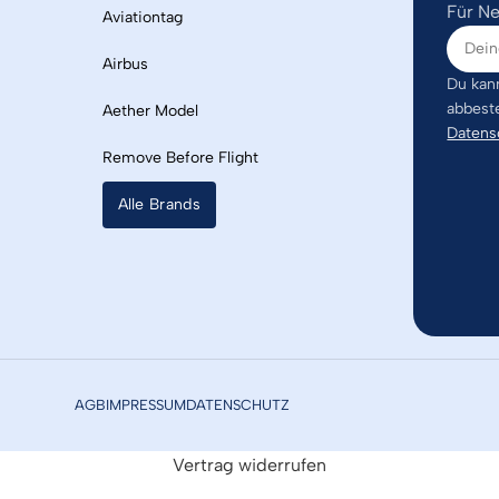
Für Ne
Aviationtag
Airbus
Du kann
abbest
Aether Model
Datens
Remove Before Flight
Alle Brands
AGB
IMPRESSUM
DATENSCHUTZ
Vertrag widerrufen