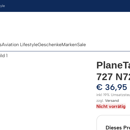
tyle
s
Aviation Lifestyle
Geschenke
Marken
Sale
PlaneT
727 N7
€
36,95
inkl 19% Umsatzste
zzgl.
Versand
Nicht vorrätig
Dieses Pro