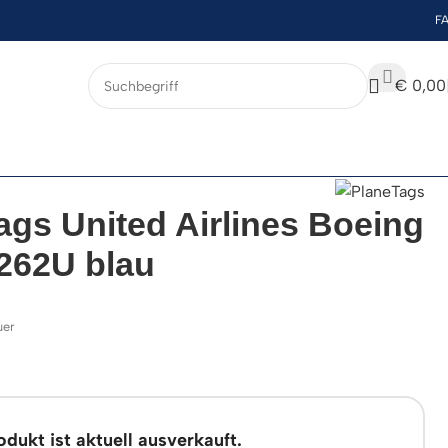
F
€
0,00
ags United Airlines Boeing
262U blau
uer
dukt ist aktuell ausverkauft.