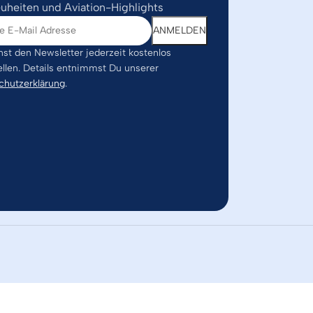
uheiten und Aviation-Highlights
st den Newsletter jederzeit kostenlos
ellen. Details entnimmst Du unserer
chutzerklärung
.