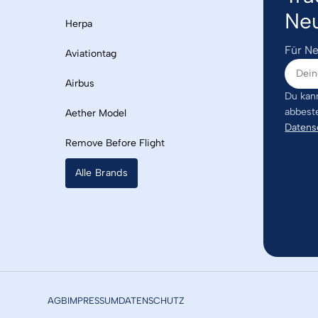
Neu
Herpa
Für Ne
Aviationtag
Airbus
Du kann
abbest
Aether Model
Datens
Remove Before Flight
Alle Brands
AGB
IMPRESSUM
DATENSCHUTZ