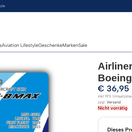
tyle
s
Aviation Lifestyle
Geschenke
Marken
Sale
Airline
Boeing
€
36,95
inkl 19% Umsatzste
zzgl.
Versand
Nicht vorrätig
Dieses Pro