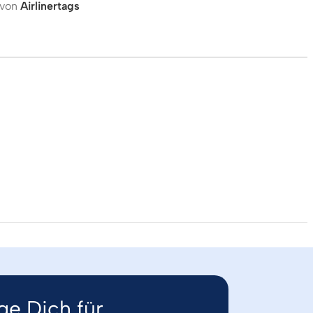
 von
Airlinertags
ge Dich für