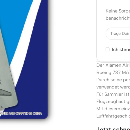
Keine Sorge
benachricht
Ich sti
Der Xiamen Airl
Boeing 737 MAX 
Durch seine per
verwendet werd
Für Sammler ist
Flugzeughaut ge
Mit diesem einz
Luftfahrtgeschi
Jetzt schne