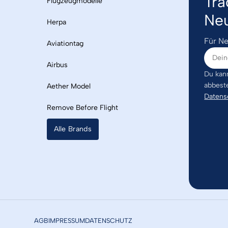
Tra
Flugzeugmodelle
Neu
Herpa
Für Ne
Aviationtag
Airbus
Du kann
abbest
Aether Model
Datens
Remove Before Flight
Alle Brands
AGB
IMPRESSUM
DATENSCHUTZ