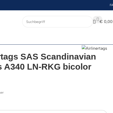
F
€
0,00
ertags SAS Scandinavian
es A340 LN-RKG bicolor
uer