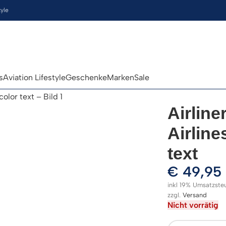
tyle
s
Aviation Lifestyle
Geschenke
Marken
Sale
Airlin
Airlin
text
€
49,95
inkl 19% Umsatzste
zzgl.
Versand
Nicht vorrätig