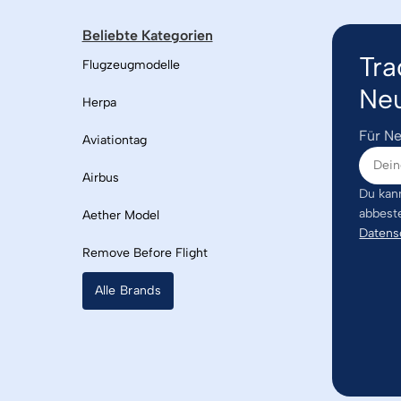
Beliebte Kategorien
Tra
Flugzeugmodelle
Neu
Herpa
Für Ne
Aviationtag
Airbus
Du kann
abbest
Aether Model
Datens
Remove Before Flight
Alle Brands