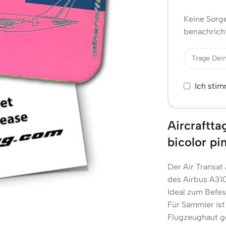
Keine Sorge
benachricht
Ich sti
Aircraftt
bicolor pi
Der Air Transat
des Airbus A31
Ideal zum Befe
Für Sammler ist
Flugzeughaut ge