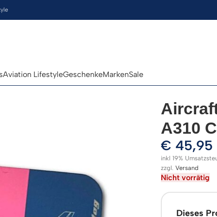
tyle
s
Aviation Lifestyle
Geschenke
Marken
Sale
Aircraf
A310 C
€
45,95
inkl 19% Umsatzste
zzgl.
Versand
Nicht vorrätig
Dieses Pro