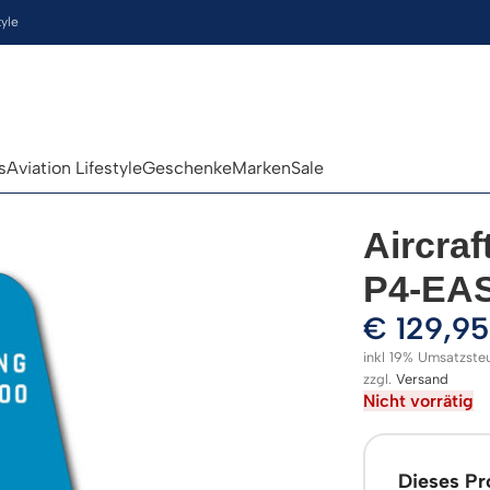
tyle
s
Aviation Lifestyle
Geschenke
Marken
Sale
Aircraf
P4-EAS
€
129,95
inkl 19% Umsatzste
zzgl.
Versand
Nicht vorrätig
Dieses Pro