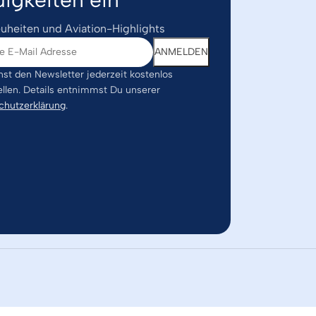
uheiten und Aviation-Highlights
st den Newsletter jederzeit kostenlos
ellen. Details entnimmst Du unserer
chutzerklärung
.