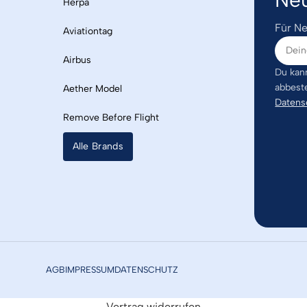
Herpa
Für Ne
Aviationtag
Airbus
Du kann
abbest
Aether Model
Datens
Remove Before Flight
Alle Brands
AGB
IMPRESSUM
DATENSCHUTZ
Vertrag widerrufen